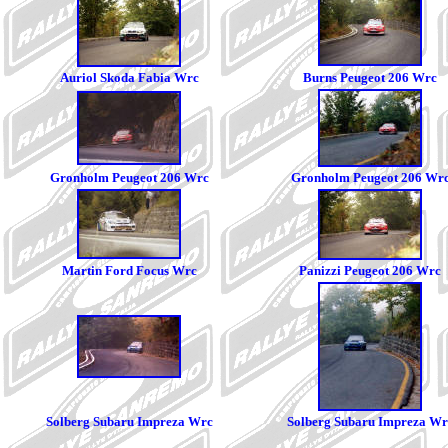
Auriol Skoda Fabia Wrc
Burns Peugeot 206 Wrc
Gronholm Peugeot 206 Wrc
Gronholm Peugeot 206 Wr
Martin Ford Focus Wrc
Panizzi Peugeot 206 Wrc
Solberg Subaru Impreza Wrc
Solberg Subaru Impreza Wr